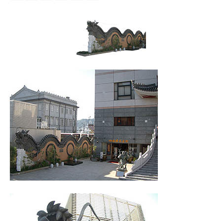
">
Warning
: Undefined array key 0 in
/home/sakurasystem/fujimoto-
oni.com/public_html/wp/wp-
content/themes/kadan_tcd056/single.php
on line
28
Warning
: Attempt to read property "name" on null in
/home/sakurasystem/fujimoto-
oni.com/public_html/wp/wp-
content/themes/kadan_tcd056/single.php
on line
28