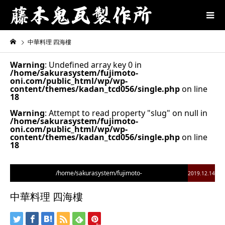
中華料理 四海樓
Warning
: Undefined array key 0 in
/home/sakurasystem/fujimoto-
oni.com/public_html/wp/wp-
content/themes/kadan_tcd056/single.php
on line
18
Warning
: Attempt to read property "slug" on null in
/home/sakurasystem/fujimoto-
oni.com/public_html/wp/wp-
content/themes/kadan_tcd056/single.php
on line
18
/home/sakurasystem/fujimoto-
2019.12.14
oni.com/public_html/wp/wp-
中華料理 四海樓
content/themes/kadan_tcd056/single.php on line
28