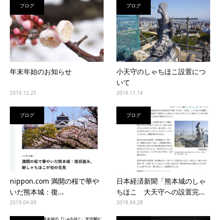
ブログ
ブログ
年末年始のお知らせ
小天守のしゃちほこ設置につ
いて
2019.12.25
2019.11.14
ブログ
ブログ
nippon.com 満開の桜で華や
日本経済新聞「熊本城のしゃ
いだ熊本城：復...
ちほこ 大天守への設置完...
2019.04.09
2018.04.28