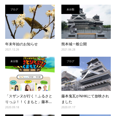
ブログ
未分類
年末年始のお知らせ
熊本城一般公開
2021.12.26
2021.06.28
未分類
ブログ
「スザンヌが行く！ふるさと
藤本鬼瓦がNHKにて放映され
りっぷ！！くまもと」藤本...
ました
2020.09.18
2020.01.17