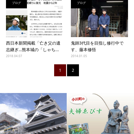
ブログ
ブログ
西日本新聞掲載「亡き父の遺
鬼師3代目を目指し修行中で
志継ぎ…熊本城の「しゃち...
す、藤本修悟
2018.04.07
2014.01.05
1
2